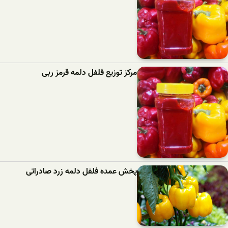
مرکز توزیع فلفل دلمه قرمز ربی
پخش عمده فلفل دلمه زرد صادراتی