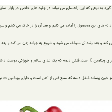
د به نوعی که این راهنمای می تواند در جلوه های خاصی در بازارا نما
ول جوانه زده است 12 الی 18 سانتی متر رشد می کند و بعد رشد آن متوقف می شود و شروع به جوا
فلفل دلمه سرشار مواد معدنی و ویتامین ها است و بیش از هر چیزی دارای ویتامین C است.فل
قرمز خون برساند.فلفل دلمه که منبع غنی از آهن است و دارای ویتامین ث ن