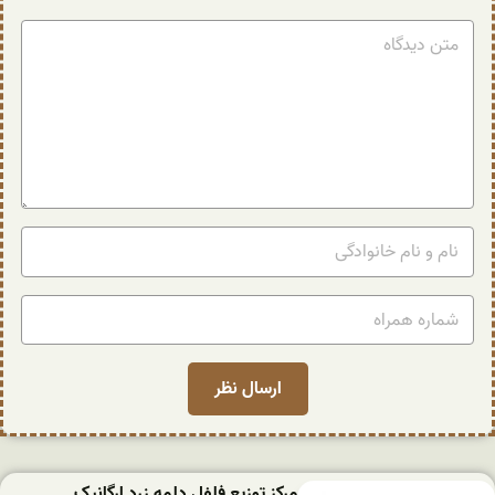
مرکز توزیع فلفل دلمه زرد ارگانیک