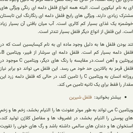
ای به نام لیکوپن است. البته همه انواع فلفل دلمه ای رنگی ویژگی های
مشترک زیادی دارند. ویژگی های رایج فلفل دلمه ای رنگارنگ این تابستان
خوشمزه یک غذای بسیار کم کالری است. آب میان بافتی آن بسیار زیاد
است. این فلفل از انواع دیگر فلفل بسیار تندتر است.
تند بودن فلفل ها به دلیل وجود ماده ای به نام کپسایسین است که در
فلفل دلمه بسیار کم است. فلفل دلمه ای سرشار از فیبر، ویتامین B،
پروتئین و آهن است.در مقایسه با رنگ های دیگر، ویتامین C موجود در
فلفل قرمز به بالاترین حد خود می رسد. این فلفل می تواند دو برابر نیاز
روزانه انسان به ویتامین C را تامین کند، در حالی که فلفل دلمه زرد این
مقدار را فقط برای یک ثانیه تامین می کند.
بیشتر بخوانید:
فلفل شیرین
ویتامین C می تواند به طور موثر عفونت ها را التیام بخشد، زخم ها و زخم
های پوستی را التیام بخشد، در غضروف ها و مفاصل کلاژن تولید کند،
استخوان ها و دندان های سالمی داشته باشد و رگ های خونی را تقویت