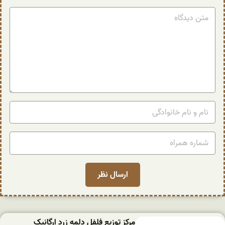
مرکز توزیع فلفل دلمه زرد ارگانیک