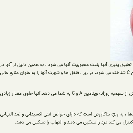
 تطبیق پذیری آنها باعث محبوبیت آنها می شود ، به همین دلیل از آنها در
غذاهای سراسر جهان استفاده می شود. یکی از مزایای تغذیه ای مهم آنها محتوای اسید اسکوربیک بالا است. اسید اسکوربیک بیشتر به عنوان ویتامین C شناخته می شود. در زیر ، فلفل ها و شهرت آنها را به عنوان منابع عالی
فلفل دلمه ای کالری کمی دارد! بنابراین ، حتی اگر یک فنجان کامل از آنها بخورید ، فقط حدود 45 کالری دریافت می کنید. پاداش: این یک فنجان بیش از سهمیه روزانه ویتامین A و C به شما می دهد.آنها حاوی مقدار زیادی
روتنوئیدها ، به ویژه بتاکاروتن است که دارای خواص آنتی اکسیدانی و ضد التهابی
نترل می کند درد را تسکین می دهد و التهاب را تسکین می دهد.