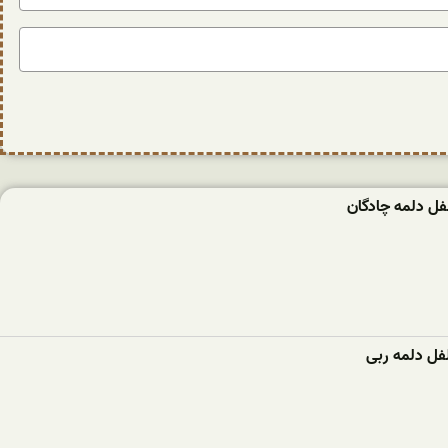
فل دلمه‌ چادگان
فل دلمه ربی