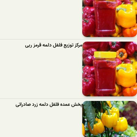
مرکز توزیع فلفل دلمه قرمز ربی
پخش عمده فلفل دلمه زرد صادراتی