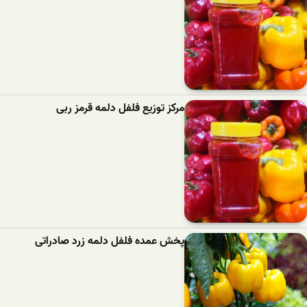
مرکز توزیع فلفل دلمه قرمز ربی
پخش عمده فلفل دلمه زرد صادراتی